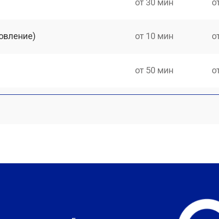
от 30 мин
о
овление)
от 10 мин
о
от 50 мин
о
?