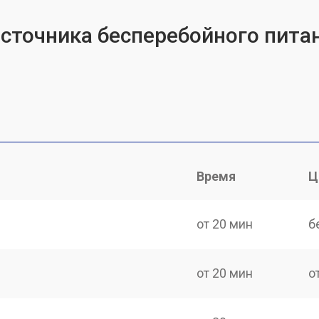
источника бесперебойного пита
Время
Ц
от 20 мин
б
от 20 мин
о