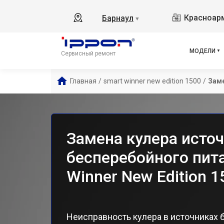
Bac
Красноарм
Барнаул
▼
Bac
Back
Back
МОДЕЛИ
Сервисный ремонт
Back
Bac
Главная
/
smart winner new edition 1500
/
Заме
Inn
Inn
Inn
Inn
Замена кулера исто
Bac
бесперебойного пит
Winner New Edition 1
Неисправность кулера в источниках 