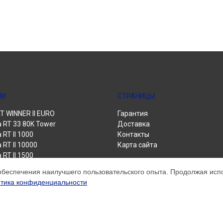
ЛИ
СТРАНИЦЫ
 WINNER II EURO
Гарантия
a RT 33 80K Tower
Доставка
 RT II 1000
Контакты
 RT II 10000
Карта сайта
 RT II 1500
 RT II 3000
обеспечения наилучшего пользовательского опыта. Продолжая испол
 RT II 6000
тика конфиденциальности
 Power Pro II
 Winner II 1500 Euro
 Winner II 1550
 Winner II 2000