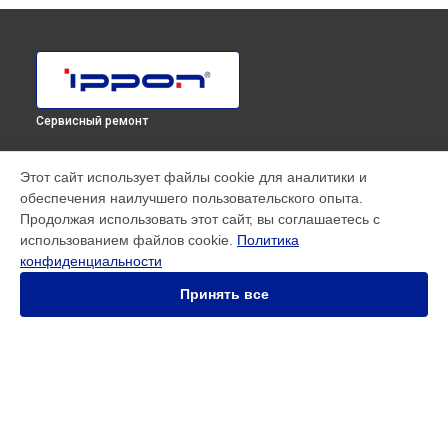
Сервисный ремонт
МОДЕЛИ
Этот сайт использует файлы cookie для аналитики и
обеспечения наилучшего пользовательского опыта.
SMART WINNER II EURO
Продолжая использовать этот сайт, вы соглашаетесь с
Innova RT 33 80K Tower
использованием файлов cookie.
Политика
Innova RT II 1000
конфиденциальности
Innova RT II 10000
Innova RT II 1500
Принять все
Innova RT II 3000
Innova RT II 6000
Smart Power Pro II
Smart Winner II 1550
Smart Winner II 2000
СТРАНИЦЫ
Smart Winner II 3000
Гарантия
Back Comfo Pro II