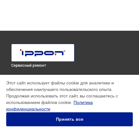
Сервисный ремонт
МОДЕЛИ
Этот сайт использует файлы cookie для аналитики и
обеспечения наилучшего пользовательского опыта.
SMART WINNER II EURO
Продолжая использовать этот сайт, вы соглашаетесь с
Innova RT 33 80K Tower
использованием файлов cookie.
Политика
Innova RT II 1000
конфиденциальности
Innova RT II 10000
Innova RT II 1500
Принять все
Innova RT II 3000
Smart Power Pro II
Smart Winner II 1500 Euro