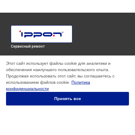
Сервисный ремонт
МОДЕЛИ
Этот сайт использует файлы cookie для аналитики и
обеспечения наилучшего пользовательского опыта.
SMART WINNER II EURO
Продолжая использовать этот сайт, вы соглашаетесь с
Innova RT 33 80K Tower
использованием файлов cookie.
Политика
Innova RT II 1000
конфиденциальности
Innova RT II 10000
Innova RT II 1500
Принять все
Innova RT II 3000
Innova RT II 6000
Smart Power Pro II
Smart Winner II 1500 Euro
Smart Winner II 1550
СТРАНИЦЫ
Smart Winner II 2000