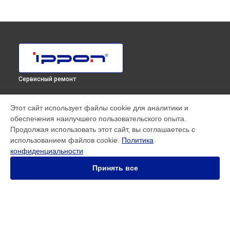
Сервисный ремонт
МОДЕЛИ
Этот сайт использует файлы cookie для аналитики и
обеспечения наилучшего пользовательского опыта.
SMART WINNER II EURO
Продолжая использовать этот сайт, вы соглашаетесь с
Innova RT 33 80K Tower
использованием файлов cookie.
Политика
Innova RT II 1000
конфиденциальности
Innova RT II 10000
Innova RT II 1500
Принять все
Innova RT II 3000
Innova RT II 6000
Smart Power Pro II
Smart Winner II 1500 Euro
Smart Winner II 1550
СТРАНИЦЫ
Smart Winner II 2000