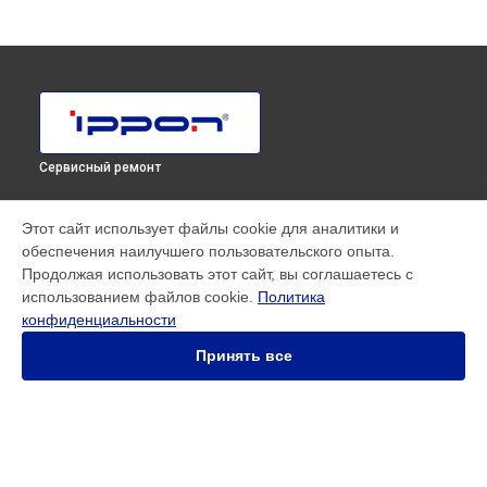
Сервисный ремонт
МОДЕЛИ
Этот сайт использует файлы cookie для аналитики и
обеспечения наилучшего пользовательского опыта.
SMART WINNER II EURO
Продолжая использовать этот сайт, вы соглашаетесь с
Innova RT 33 80K Tower
использованием файлов cookie.
Политика
Innova RT II 1000
конфиденциальности
Innova RT II 10000
Innova RT II 1500
Принять все
Innova RT II 3000
Innova RT II 6000
Smart Power Pro II
Smart Winner II 1500 Euro
Smart Winner II 1550
СТРАНИЦЫ
Smart Winner II 2000