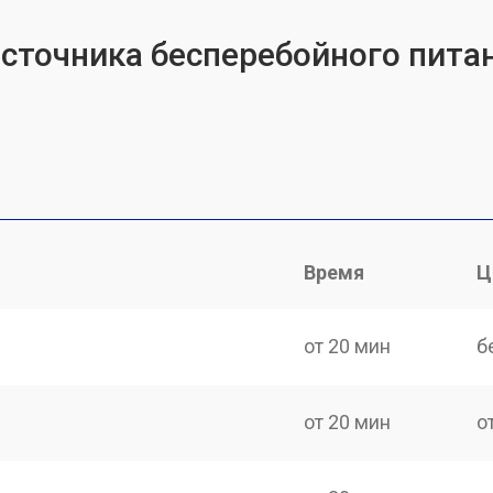
источника бесперебойного питан
Время
Ц
от 20 мин
б
от 20 мин
о