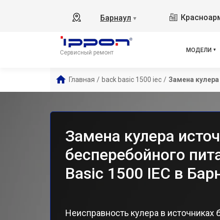
Bac
Красноарм
Барнаул
▼
Bac
Bac
Back
МОДЕЛИ
Сервисный ремонт
Back
Back
Главная
/
back basic 1500 iec
/
Замена кулера
Bac
Inn
Inn
Inn
Замена кулера исто
Inn
бесперебойного пит
Basic 1500 IEC в Бар
Неисправность кулера в источниках 