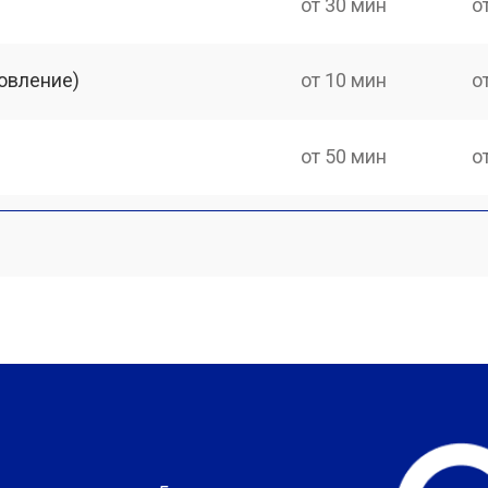
от 30 мин
о
овление)
от 10 мин
о
от 50 мин
о
?