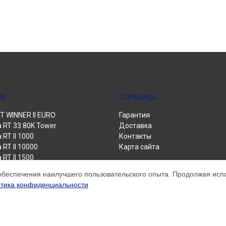
ЛИ
СТРАНИЦЫ
 WINNER II EURO
Гарантия
a RT 33 80K Tower
Доставка
 RT II 1000
Контакты
 RT II 10000
Карта сайта
 RT II 1500
 RT II 3000
обеспечения наилучшего пользовательского опыта. Продолжая испол
 RT II 6000
тика конфиденциальности
 Power Pro II
 Winner II 1500 Euro
 Winner II 1550
 Winner II 2000